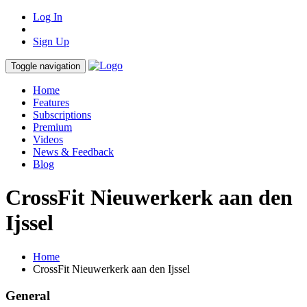
Log In
Sign Up
Toggle navigation
Home
Features
Subscriptions
Premium
Videos
News & Feedback
Blog
CrossFit Nieuwerkerk aan den
Ijssel
Home
CrossFit Nieuwerkerk aan den Ijssel
General